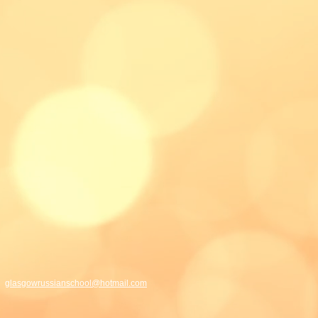
glasgowrussianschool@hotmail.com